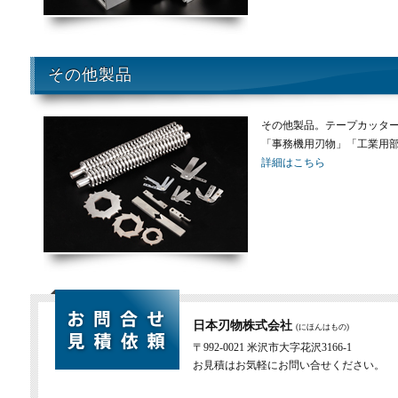
その他製品
その他製品。テープカッタ
「事務機用刃物」「工業用
詳細はこちら
日本刃物株式会社
(にほんはもの)
〒992-0021 米沢市大字花沢3166-1
お見積はお気軽にお問い合せください。