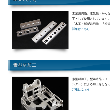
工業用刃物。電気鉋（かん
丁として使用されています
「木工・紙断裁刃物」「粉
詳細はこちら
素型材加工
素型材加工。型鋳造品（FC
ンター）による加工を行な
詳細はこちら