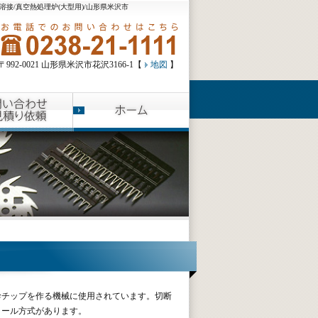
/溶接/真空熱処理炉(大型用)/山形県米沢市
〒992-0021 山形県米沢市花沢3166-1【
地図
】
幹チップを作る機械に使用されています。切断
イール方式があります。