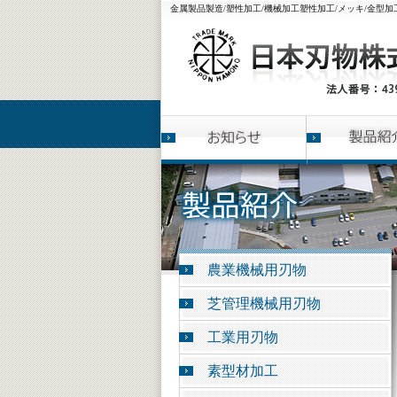
金属製品製造/塑性加工/機械加工塑性加工/メッキ/金型加工/
農業機械用刃物
芝管理機械用刃物
工業用刃物
素型材加工