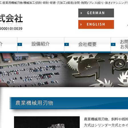
産業用機械刃物/機械加工(切削･研削･研磨･穴加工)/鍛造(冷間･熱間)/プレス(絞り･抜き)/マシニング
農業機械用刃物
農業機械用刃物。飼料や残
方式はシリンダー方式とホ