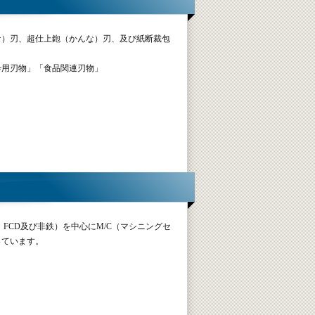
な）刃、超仕上鉋（かんな）刃、及び紙断裁包
。
砕用刃物」「食品関連刃物」
、FCD及び非鉄）を中心にM/C（マシニングセ
っています。