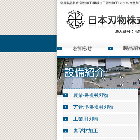
金属製品製造/塑性加工/機械加工塑性加工/メッキ/金型加工/
農業機械用刃物
芝管理機械用刃物
工業用刃物
素型材加工