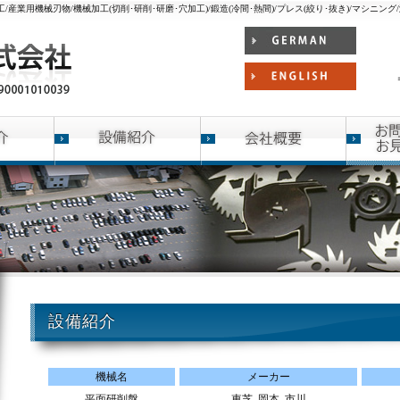
産業用機械刃物/機械加工(切削･研削･研磨･穴加工)/鍛造(冷間･熱間)/プレス(絞り･抜き)/マシニング
設備紹介
機械名
メーカー
平面研削盤
東芝､岡本､市川