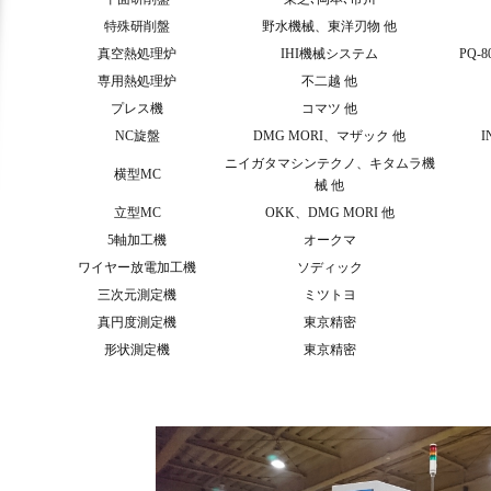
特殊研削盤
野水機械、東洋刃物 他
真空熱処理炉
IHI機械システム
PQ-8
専用熱処理炉
不二越 他
プレス機
コマツ 他
NC旋盤
DMG MORI、マザック 他
I
ニイガタマシンテクノ、キタムラ機
横型MC
械 他
立型MC
OKK、DMG MORI 他
5軸加工機
オークマ
ワイヤー放電加工機
ソディック
三次元測定機
ミツトヨ
真円度測定機
東京精密
形状測定機
東京精密