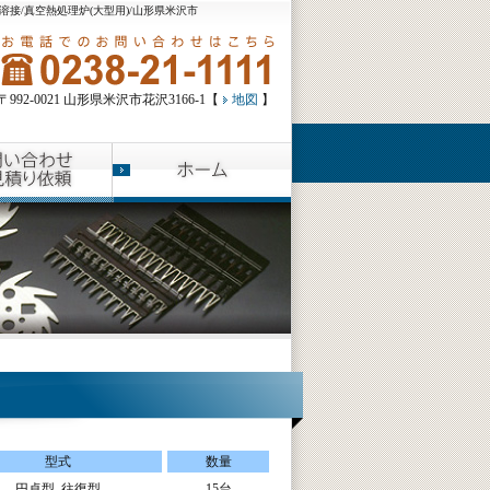
/溶接/真空熱処理炉(大型用)/山形県米沢市
〒992-0021 山形県米沢市花沢3166-1【
地図
】
型式
数量
円卓型､往復型
15台